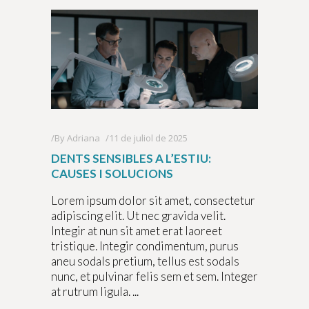
By
Adriana
11 de juliol de 2025
DENTS SENSIBLES A L’ESTIU:
CAUSES I SOLUCIONS
Lorem ipsum dolor sit amet, consectetur
adipiscing elit. Ut nec gravida velit.
Integir at nun sit amet erat laoreet
tristique. Integir condimentum, purus
aneu sodals pretium, tellus est sodals
nunc, et pulvinar felis sem et sem. Integer
at rutrum ligula.