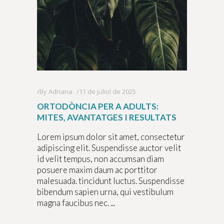
By
Adriana
11 de juliol de 2025
ORTODÒNCIA PER A ADULTS:
MITES, AVANTATGES I RESULTATS
Lorem ipsum dolor sit amet, consectetur
adipiscing elit. Suspendisse auctor velit
id velit tempus, non accumsan diam
posuere maxim daum ac porttitor
malesuada. tincidunt luctus. Suspendisse
bibendum sapien urna, qui vestibulum
magna faucibus nec.