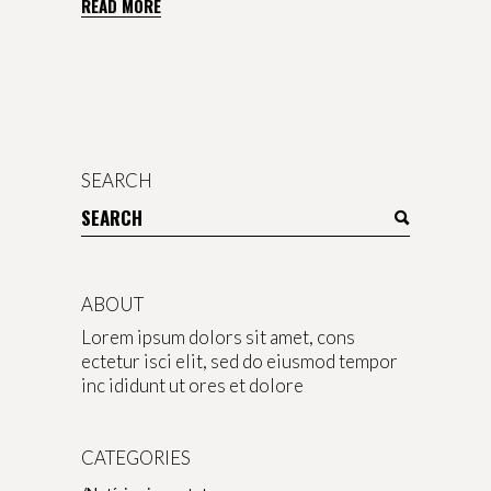
READ MORE
SEARCH
Search
for:
ABOUT
Lorem ipsum dolors sit amet, cons
ectetur isci elit, sed do eiusmod tempor
inc ididunt ut ores et dolore
CATEGORIES