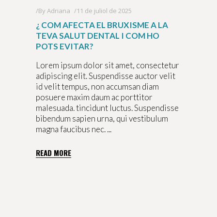
By
Adriana
11 de juliol de 2025
¿ COM AFECTA EL BRUXISME A LA
TEVA SALUT DENTAL I COM HO
POTS EVITAR?
Lorem ipsum dolor sit amet, consectetur
adipiscing elit. Suspendisse auctor velit
id velit tempus, non accumsan diam
posuere maxim daum ac porttitor
malesuada. tincidunt luctus. Suspendisse
bibendum sapien urna, qui vestibulum
magna faucibus nec.
READ MORE