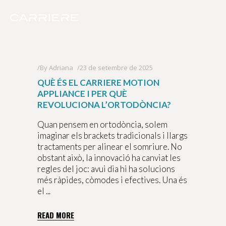
By
Adriana
23 de setembre de 2025
QUÈ ÉS EL CARRIERE MOTION
APPLIANCE I PER QUÈ
REVOLUCIONA L’ORTODÒNCIA?
Quan pensem en ortodòncia, solem
imaginar els brackets tradicionals i llargs
tractaments per alinear el somriure. No
obstant això, la innovació ha canviat les
regles del joc: avui dia hi ha solucions
més ràpides, còmodes i efectives. Una és
el
READ MORE